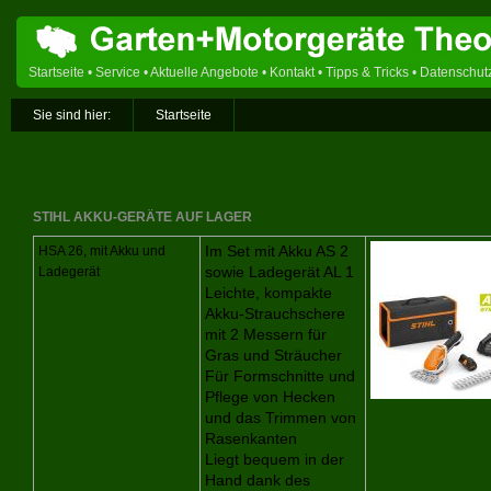
Startseite
•
Service
•
Aktuelle Angebote
•
Kontakt
•
Tipps & Tricks
•
Datenschut
Sie sind hier:
Startseite
STIHL AKKU-GERÄTE AUF LAGER
HSA 26, mit Akku und
Im Set mit Akku AS 2
Ladegerät
sowie Ladegerät AL 1
Leichte, kompakte
Akku-Strauchschere
mit 2 Messern für
Gras und Sträucher
Für Formschnitte und
Pflege von Hecken
und das Trimmen von
Rasenkanten
Liegt bequem in der
Hand dank des