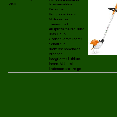
Akku
lärmsensiblen
Bereichen
Kompakte Akku-
Motorsense für
Trimm- und
Ausputzarbeiten rund
ums Haus
Größenverstellbarer
Schaft für
rückenschonendes
Arbeiten
Integrierter Lithium-
Ionen-Akku mit
Ladestandsanzeige