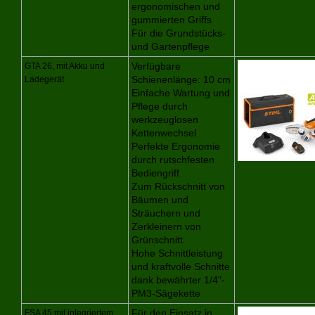
ergonomischen und
gummierten Griffs
Für die Grundstücks-
und Gartenpflege
GTA 26, mit Akku und
Verfügbare
Ladegerät
Schienenlänge: 10 cm
Einfache Wartung und
Pflege durch
werkzeuglosen
Kettenwechsel
Perfekte Ergonomie
durch rutschfesten
Bediengriff
Zum Rückschnitt von
Bäumen und
Sträuchern und
Zerkleinern von
Grünschnitt
Hohe Schnittleistung
und kraftvolle Schnitte
dank bewährter 1/4"-
PM3-Sägekette
FSA 45 mit integriertem
Für den Einsatz in