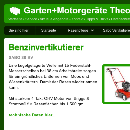
Startseite
•
Service
•
Aktuelle Angebote
•
Kontakt
•
Tipps & Tricks
•
Datenschut
Sie sind hier:
Startseite
Rasenpflege
Sabo Vertikutiere
SABO 38-BV
Eine kugelgelagerte Welle mit 15 Federstahl-
Messerscheiben bei 38 cm Arbeitsbreite sorgen
für ein gründliches Entfernen von Moos und
Wiesenkräutern. Damit der Rasen wieder atmen
kann.
Mit starkem 4-Takt-OHV Motor von Briggs &
Stratton® für Rasenflächen bis 1.500 qm.
technische Daten hier...