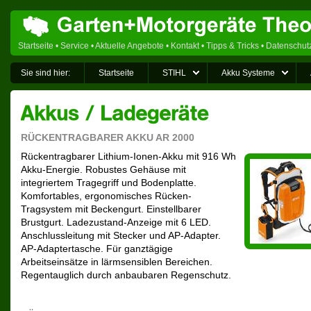
Startseite
•
Service
•
Aktuelle Angebote
•
Kontakt
•
Tipps & Tricks
•
Datenschut
Sie sind hier:
Startseite
STIHL
Akku Systeme
RÜCKENTRAGBARER AKKU AR 2000
Rückentragbarer Lithium-Ionen-Akku mit 916 Wh
Akku-Energie. Robustes Gehäuse mit
integriertem Tragegriff und Bodenplatte.
Komfortables, ergonomisches Rücken-
Tragsystem mit Beckengurt. Einstellbarer
Brustgurt. Ladezustand-Anzeige mit 6 LED.
Anschlussleitung mit Stecker und AP-Adapter.
AP-Adaptertasche. Für ganztägige
Arbeitseinsätze in lärmsensiblen Bereichen.
Regentauglich durch anbaubaren Regenschutz.