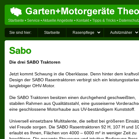
Startseite
•
Service
•
Aktuelle Angebote
•
Kontakt
•
Tipps & Tricks
•
Datenschut
Sie sind hier:
Startseite
Rasenpflege
Aufsitzmäher
Die drei SABO Traktoren
Jetzt kommt Schwung in die Oberklasse. Denn hinter dem kraftvol
Design der SABO Rasentraktoren verbirgt sich ein leistungsstarke
langlebiger OHV-Motor.
Die SABO Traktoren besitzen einen durchgehend geschweißten,
stabilen Rahmen aus Qualitätsstahl, eine gusseiserne Vorderach
eine geschlossene Motorhaube aus UV-beständigem Kunststoff.
Universell einsetzbare Multitalente, die selbst bei größeren Einsät
viel Freude sorgen. Die SABO Rasentraktoren 92 H, 107 H und 1
erlaubt es Ihnen, Flächen von 4000 – 6000 m² in weniger Zeit zu
bewältigen. Die gesamte Steuerung und intuitive Bedienung Ihre