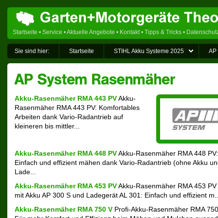
Startseite
•
Service
•
Aktuelle Angebote
•
Kontakt
•
Tipps & Tricks
•
Datenschut
Sie sind hier:
Startseite
STIHL Akku Systeme 2025
AP
Akku-Rasenmäher RMA 443 PV
Akku-
Rasenmäher RMA 443 PV: Komfortables
Arbeiten dank Vario-Radantrieb auf
kleineren bis mittler...
Akku-Rasenmäher RMA 448 PV
Akku-Rasenmäher RMA 448 PV:
Einfach und effizient mähen dank Vario-Radantrieb (ohne Akku u
Lade...
Akku-Rasenmäher RMA 453 PV
Akku-Rasenmäher RMA 453 PV 
mit Akku AP 300 S und Ladegerät AL 301: Einfach und effizient m..
Akku-Rasenmäher RMA 750 V
Profi-Akku-Rasenmäher RMA 750