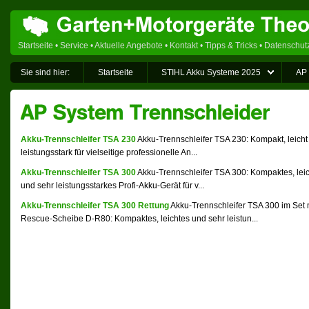
Startseite
•
Service
•
Aktuelle Angebote
•
Kontakt
•
Tipps & Tricks
•
Datenschut
Sie sind hier:
Startseite
STIHL Akku Systeme 2025
AP 
Akku-Trennschleifer TSA 230
Akku-Trennschleifer TSA 230: Kompakt, leicht
leistungsstark für vielseitige professionelle An...
Akku-Trennschleifer TSA 300
Akku-Trennschleifer TSA 300: Kompaktes, lei
und sehr leistungsstarkes Profi-Akku-Gerät für v...
Akku-Trennschleifer TSA 300 Rettung
Akku-Trennschleifer TSA 300 im Set 
Rescue-Scheibe D-R80: Kompaktes, leichtes und sehr leistun...